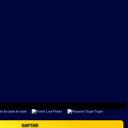
Arcade
Poker
Togel
DAFTAR