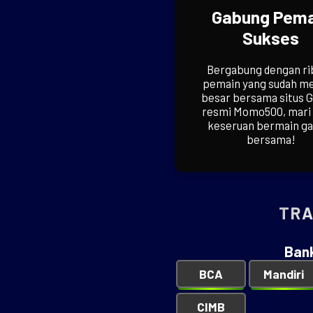
Gabung Pema
Sukses
Bergabung dengan ri
pemain yang sudah m
besar bersama situs 
resmi Momo500, mari 
keseruan bermain g
bersama!
TRA
Bank
BCA
Mandiri
CIMB