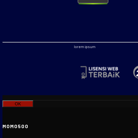
lorem ipsum
OK
MOMO500