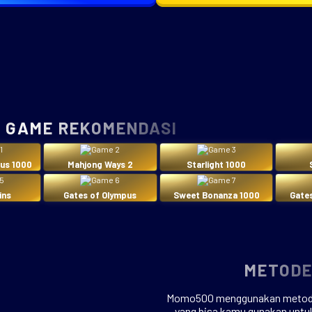
GAME REKOMENDASI
us 1000
Mahjong Ways 2
Starlight 1000
ins
Gates of Olympus
Sweet Bonanza 1000
Gate
METODE
Momo500 menggunakan metode 
yang bisa kamu gunakan untu