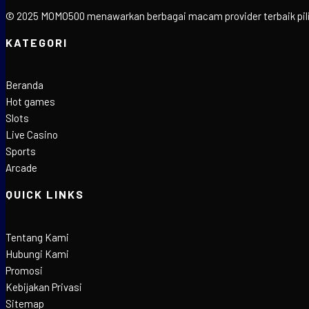
© 2025 MOMO500 menawarkan berbagai macam provider terbaik pilih
KATEGORI
Beranda
Hot games
Slots
Live Casino
Sports
Arcade
QUICK LINKS
Tentang Kami
Hubungi Kami
Promosi
Kebijakan Privasi
Sitemap