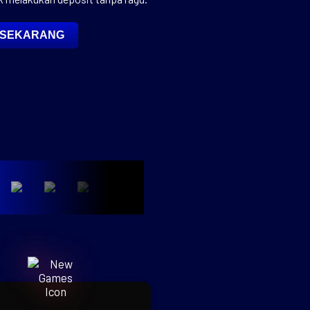
 SEKARANG