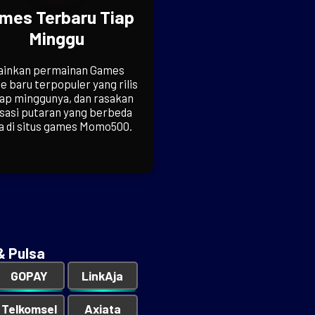
mes Terbaru Tiap
Minggu
ainkan permainan Games
e baru terpopuler yang rilis
iap minggunya, dan rasakan
sasi putaran yang berbeda
a di situs games Momo500.
& Pulsa
GOPAY
LinkAja
Telkomsel
Axiata