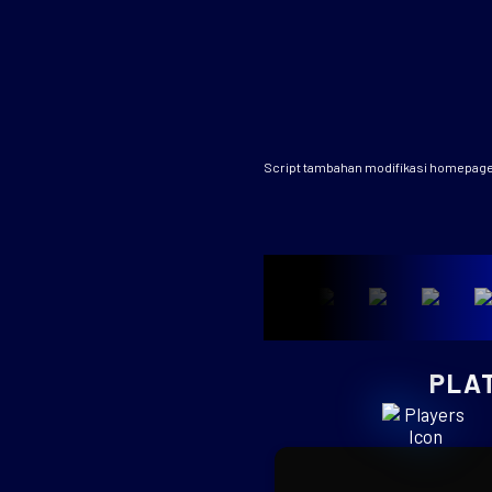
Script tambahan modifikasi homepage d
PLA