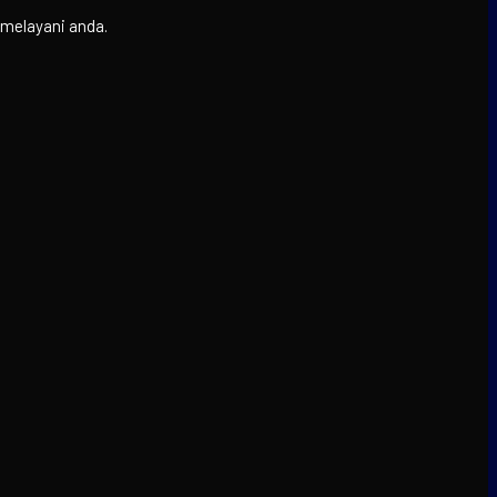
 melayani anda.