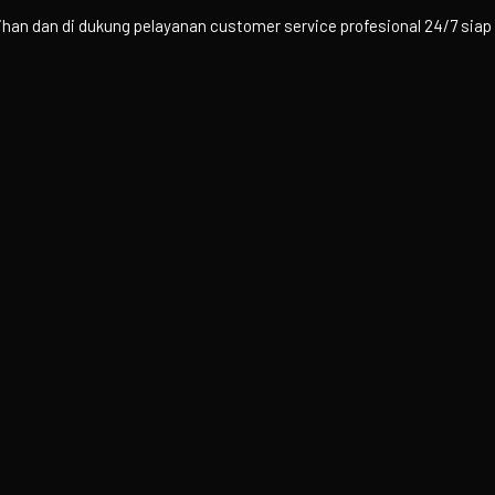
an dan di dukung pelayanan customer service profesional 24/7 siap