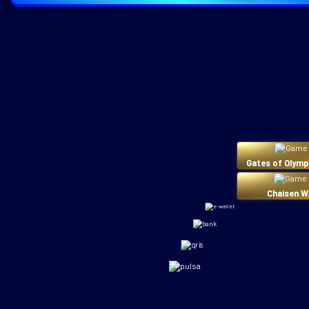
Gates of Olymp
Chaisen W