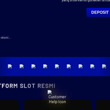
DEPOSIT
isini...
TFORM SLOT RESMI